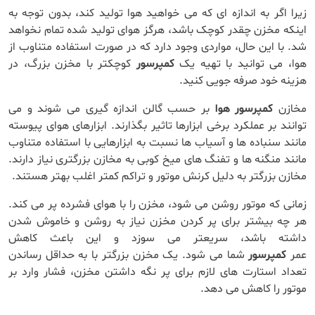
زیرا اگر به اندازه ای که می خواهید هوا تولید کند، بدون توجه به
اینکه مخزن چقدر کوچک باشد، هرگز هوای تولید شده تمام نخواهد
شد. با این حال، مواردی وجود دارد که در صورت استفاده متناوب از
هوا، می توانید با تهیه یک
کمپرسور
کوچکتر با مخزن بزرگ، در
هزینه خود صرفه جویی کنید.
مخازن
کمپرسور هوا
بر حسب گالن اندازه گیری می شوند و می
توانند بر عملکرد برخی ابزارها تاثیر بگذارند. ابزارهای هوای پیوسته
مانند سنباده ها و آسیاب ها نسبت به ابزارهایی با استفاده متناوب
مانند منگنه ها و تفنگ های میخ کوبی به مخازن بزرگتری نیاز دارند.
مخازن بزرگتر به دلیل کرنش موتور و تراکم کمتر اغلب بهتر هستند.
زمانی که موتور روشن می شود، مخزن را با هوای فشرده پر می کند.
هر چه بیشتر برای پر کردن مخزن نیاز به روشن و خاموش شدن
داشته باشد، سریعتر می سوزد و این باعث کاهش
عمر
کمپرسور
شما می شود. یک مخزن بزرگتر با به حداقل رساندن
تعداد استارت های لازم برای پر نگه داشتن مخزن، فشار وارد بر
موتور را کاهش می دهد.