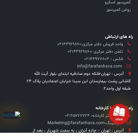
کمپرسور اسکرو
روغن کمپرسور
راه های ارتباطی
واحد فروش دفتر مرکزی:۰۲۱۴۴۹۶۹۸۶۰
تلفن دفتر مرکزی :02144969860
فکس : 02144977803
info@farafanhava.com
آدرس : تهران-فلکه دوم صادقیه ابتدای بلوار آیت الله
کاشانی پشت بیمارستان ابن سینا خیابان اعتمادیان پلاک ۲۴
طبقه اول واحد۲
راه ارتباطی با کارخانه
تلفن دفتر کارخانه: ۰۲۱۶۵۷۶۷۷۲۴
مارکتینگ:Marketing@farafanhava.com
آدرس : تهران – جاده آدران ، به سمت شهریار ، بعد از
صباشهر (ویره) ، خیابان صنعت ،صنعت ۲ پلاک ۱۴و۱۵