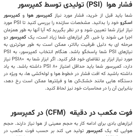
فشار هوا
(PSI) تولیدی توسط کمپرسور
شما باید قبل از خرید، فشار مورد نیاز
کمپرسور هوا
و
کمپرسور
اسکرو
خود را بدانید. مشخصات سازنده را بررسی کنید تا PSI مورد
نیاز ابزار شما تعیین شود و در نظر بگیرید که آیا آنها به طور همزمان
اجرا می شوند یا خیر. اگر ابزارهای شما زیاد است، یک
کمپرسور
دو
مرحله ای به دلیل ظرفیت بالاتر، ممکن است به طور موثرتری به
نیازهای PSI شما پاسخگو باشد. هنگام انتخاب کمپرسور، به PSI
مورد نیاز ابزار پر تقاضای خود فکر کنید. اگر ابزار شما به PSI80 نیاز
دارد، کمپرسور شما باید حداقل امتیاز PSI 80 داشته باشد. به یاد
داشته باشید که افت فشار در خطوط هوا و لوله‌کشی‌ ها، به ‌ویژه در
دستگاه‌ هایی مانند خشک‌کن‌ ها و فیلترها ممکن است رخ دهد،
بنابراین آن را در محاسبات خود نیز لحاظ کنید.
فوت مکعب در دقیقه
(CFM) در کمپرسور
ابزارهای بادی برای ادامه کار به حجم معینی از هوا نیاز دارند. حجم
هوایی که یک
کمپرسور
تولید می کند بر حسب فوت مکعب در