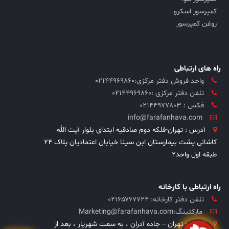
کمپرسور اسکرو
روغن کمپرسور
راه های ارتباطی
واحد فروش دفتر مرکزی:۰۲۱۴۴۹۶۹۸۶۰
تلفن دفتر مرکزی :02144969860
فکس : 02144977803
info@farafanhava.com
آدرس : تهران-فلکه دوم صادقیه ابتدای بلوار آیت الله
کاشانی پشت بیمارستان ابن سینا خیابان اعتمادیان پلاک ۲۴
طبقه اول واحد۲
راه ارتباطی با کارخانه
تلفن دفتر کارخانه: ۰۲۱۶۵۷۶۷۷۲۴
مارکتینگ:Marketing@farafanhava.com
آدرس : تهران – جاده آدران ، به سمت شهریار ، بعد از