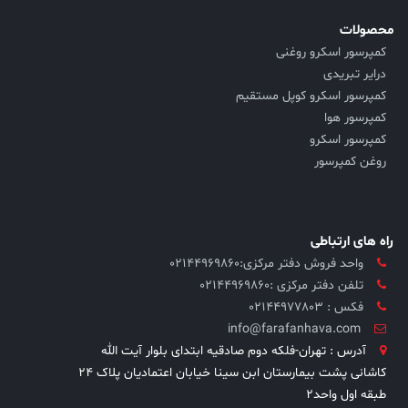
محصولات
کمپرسور اسکرو روغنی
درایر تبریدی
کمپرسور اسکرو کوپل مستقیم
کمپرسور هوا
کمپرسور اسکرو
روغن کمپرسور
راه های ارتباطی
واحد فروش دفتر مرکزی:۰۲۱۴۴۹۶۹۸۶۰
تلفن دفتر مرکزی :02144969860
فکس : 02144977803
info@farafanhava.com
آدرس : تهران-فلکه دوم صادقیه ابتدای بلوار آیت الله
کاشانی پشت بیمارستان ابن سینا خیابان اعتمادیان پلاک ۲۴
طبقه اول واحد۲