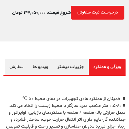
درخواست ثبت سفارش
شروع قیمت:
147,050,000
تومان
ویژگی و عملکرد
جزییات بیشتر
ویدیو ها
سفارش
■ اطمینان از عملکرد عادی تجهیزات در دمای محیط 50 ℃
■ 0.5-80 متر مکعب مبرد سازگار با محیط زیست را اتخاذ می کند.
مبدل حرارتی باله صفحه / صفحه با عملکردهای بازیابی، اواپراتور و
جداکننده گاز-مایع دارای اثر انتقال حرارت خوب، ساختار فشرده و
زیبا، اجزای تبرید مدولار، جداسازی و تعمیر راحت و قابلیت تعویض