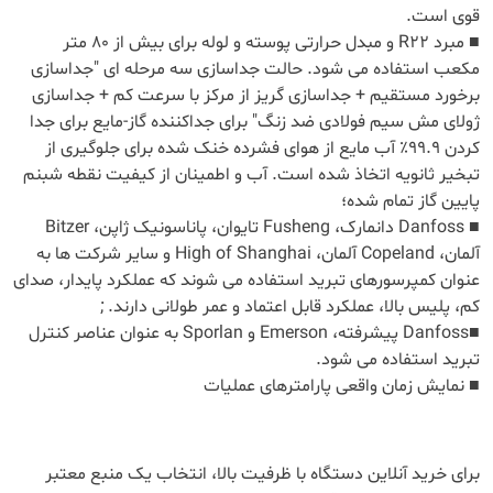
قوی است.
■ مبرد R22 و مبدل حرارتی پوسته و لوله برای بیش از 80 متر
مکعب استفاده می شود. حالت جداسازی سه مرحله ای "جداسازی
برخورد مستقیم + جداسازی گریز از مرکز با سرعت کم + جداسازی
ژولای مش سیم فولادی ضد زنگ" برای جداکننده گاز-مایع برای جدا
کردن 99.9٪ آب مایع از هوای فشرده خنک شده برای جلوگیری از
تبخیر ثانویه اتخاذ شده است. آب و اطمینان از کیفیت نقطه شبنم
پایین گاز تمام شده؛
■ Danfoss دانمارک، Fusheng تایوان، پاناسونیک ژاپن، Bitzer
آلمان، Copeland آلمان، High of Shanghai و سایر شرکت ها به
عنوان کمپرسورهای تبرید استفاده می شوند که عملکرد پایدار، صدای
کم، پلیس بالا، عملکرد قابل اعتماد و عمر طولانی دارند. ;
■Danfoss پیشرفته، Emerson و Sporlan به عنوان عناصر کنترل
تبرید استفاده می شود.
■ نمایش زمان واقعی پارامترهای عملیات
برای خرید آنلاین دستگاه با ظرفیت بالا، انتخاب یک منبع معتبر