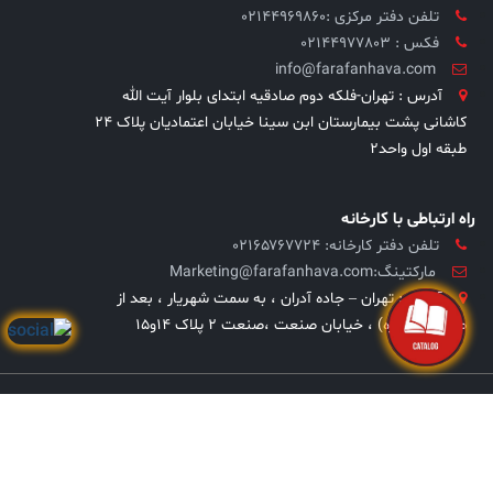
تلفن دفتر مرکزی :02144969860
فکس : 02144977803
info@farafanhava.com
آدرس : تهران-فلکه دوم صادقیه ابتدای بلوار آیت الله
کاشانی پشت بیمارستان ابن سینا خیابان اعتمادیان پلاک ۲۴
طبقه اول واحد۲
راه ارتباطی با کارخانه
تلفن دفتر کارخانه: ۰۲۱۶۵۷۶۷۷۲۴
مارکتینگ:Marketing@farafanhava.com
آدرس : تهران – جاده آدران ، به سمت شهریار ، بعد از
صباشهر (ویره) ، خیابان صنعت ،صنعت ۲ پلاک ۱۴و۱۵
کلیه حقوق این وبسایت متعلق به شرکت فرافن هوا می
ادیب گستر عصر نوین
باشد | طراحی سایت و توسعه :