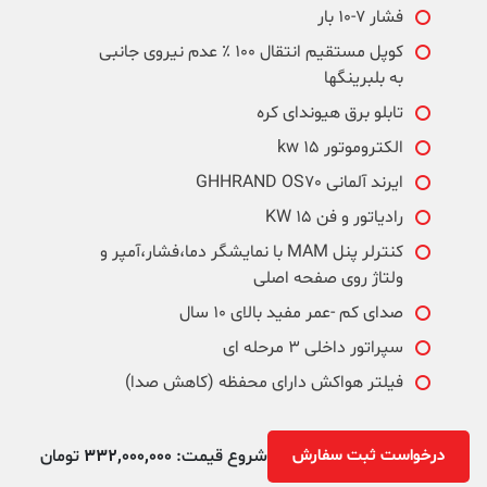
فشار ۷-۱۰ بار
کوپل مستقیم انتقال ۱۰۰ ٪ عدم نیروی جانبی
به بلبرینگها
تابلو برق هیوندای کره
الکتروموتور ۱۵ kw
ایرند آلمانی GHHRAND OS70
رادیاتور و فن 15 KW
کنترلر پنل MAM با نمایشگر دما،فشار،آمپر و
ولتاژ روی صفحه اصلی
صدای کم -عمر مفید بالای ۱۰ سال
سپراتور داخلی ۳ مرحله ای
فیلتر هواکش دارای محفظه (کاهش صدا)
درخواست ثبت سفارش
شروع قیمت:
332,000,000
تومان